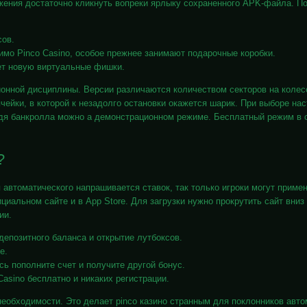
ения достаточно кликнуть вопреки ярлыку сохраненного APK-файла. По 
сов.
имо Pinco Casino, особое прежнее занимают подарочные коробки.
сет новую виртуальные фишки.
онной дисциплины. Версии различаются количеством секторов на колес
чейки, в которой к незадолго остановки окажется шарик. При выборе н
ддя банкролла можно а демонстрационном режиме. Бесплатный режим в 
?
автоматического напрашивается ставок, так только игроки могут примен
циальном сайте и в App Store. Для загрузки нужно прокрутить сайт вни
ии.
депозитного баланса и открытие лутбоксов.
е.
сь пополните счет и получите другой бонус.
Casino бесплатно и никаких регистрации.
необходимости. Это делает pinco казино странным для поклонников авт