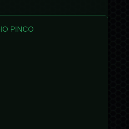
НО PINCO