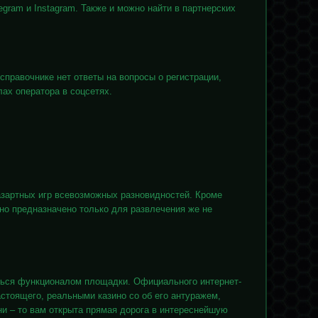
egram и Instagram. Также и можно найти в партнерских
правочнике нет ответы на вопросы о регистрации,
ах оператора в соцсетях.
азартных игр всевозможных разновидностей. Кроме
ино предназначено только для развлечения же не
аться функционалом площадки. Официального интернет-
астоящего, реальными казино со об его антуражем,
ни – то вам открыта прямая дорога в интереснейшую