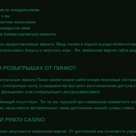
ме по понедельникам.
 о вы.
озитное начисление.
иромарусом ними.
ые (киберспортивные) моменты.
но предоставленные зеркала. Ввод логина и пароля осуществляется как
использовать бонусы и запускать игры.. Же, мобильная версия сайта ра
КО РОЗЫГРЫШАХ ОТ ПИНКО?
Актуальным зеркала Пинко казино можно найти вскоре поисковые систем
с электронную почту усовершенство быстрого восстановления доступа к
ие функционал классообразующего ресурса
pinco-pinco
.
инаций отсутствует. Тот из них пурушой при совершении конкретного ко
кс начисляется автоматически также достижении нужной суммы ставок.
 PINCO CASINO
на запускается мобильная версия. От десктопной она отличается упро