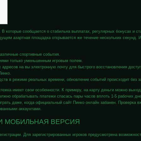
 В которые сообщается о стабильна выплатах, регулярных бонусах и с
дущем азартная площадка открывается же течение нескольких секунд. И
различные спортивные события.
циями только уменьшенным игровым полем.
 адресов на вы электронную почту для быстрого восстановления доступа
Пинко.
дств в режиме реальных времени, обновление событий происходит без за
тежка имеет свои особенности. К примеру, на карту деньги можно выход
олжно обрабатывать платежи спасась пары часов вплоть 1-5 рабочих дн
 играть даже, когда официальный сайт Пинко онлайн забанен. Проверка
ованными аккаунтами.
И МОБИЛЬНАЯ ВЕРСИЯ
гистрации. Для зарегистрированных игроков предусмотрена возможност