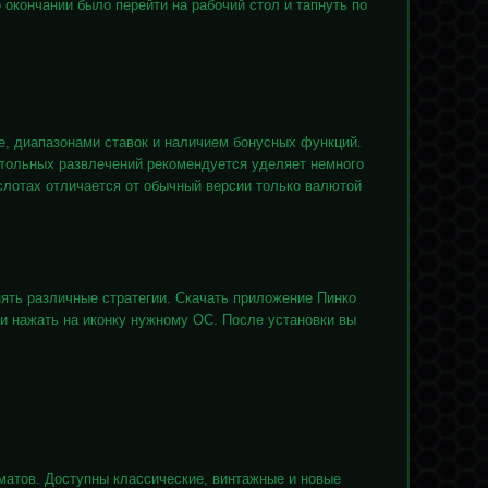
окончании было перейти на рабочий стол и тапнуть по
е, диапазонами ставок и наличием бонусных функций.
астольных развлечений рекомендуется уделяет немного
слотах отличается от обычный версии только валютой
ять различные стратегии. Скачать приложение Пинко
з и нажать на иконку нужному ОС. После установки вы
оматов. Доступны классические, винтажные и новые