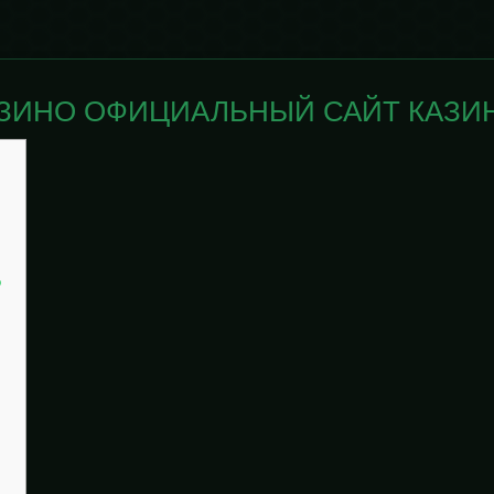
АЗИНО ОФИЦИАЛЬНЫЙ САЙТ КАЗИ
o