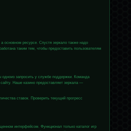
 а основном ресурсе. Спустя зеркало также надо
зработана таким тем, чтобы предоставить пользователям
ы одноиз запросить у службе поддержки. Команда
 сайту. Наше казино предоставляет зеркала —
личества ставок. Проверить текущий прогресс
щенном интерфейсом. Функционал только каталог игр